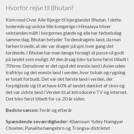
Hvorfor rejse til Bhutan?
Kom med Over Alle Bjerge til bjerglandet Bhutan. I dette
isolerede og unikke lille kongerige i Himalaya bliver
velstanden målt i borgernes glæde og alle har fødselsdag
samme dag. Bhutan betyder Tordendragens land, da man
førhen troede, at der var drager på spil, hver gang det
tordnede. I Bhutan har man længe forsøgt at passe så godt
på landet som muligt. Af den årsag blev turisme først tilladt i
70’erne. Derudover er det også det eneste land i Asien uden
trafiklys og det eneste land i verden, hvor tobak og rygning
er totalt forbudt. Det var det første land i verden, der
forpligtede sig til at have 60% af landet dækket af skov og
det var sidste land i Verden til at introducere TV og Internet.
Det blev først tilladt for ca. 20 år siden.
Bedste sæson:
Forår og efterår
Spændende seværdigheder:
Khamsum Yulley Namgyal
Choeten, Punakha hængebro og Trongsa-distriktet