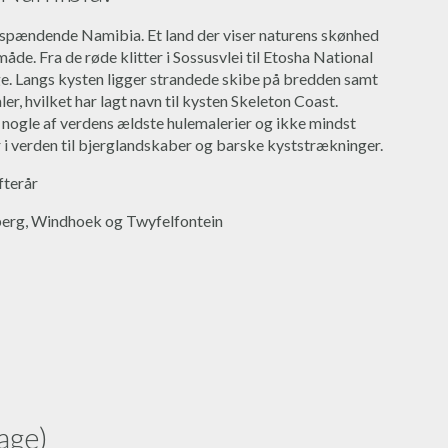
 spændende Namibia. Et land der viser naturens skønhed
de. Fra de røde klitter i Sossusvlei til Etosha National
e. Langs kysten ligger strandede skibe på bredden samt
er, hvilket har lagt navn til kysten Skeleton Coast.
nogle af verdens ældste hulemalerier og ikke mindst
r i verden til bjerglandskaber og barske kyststrækninger.
fterår
erg, Windhoek og Twyfelfontein
age)