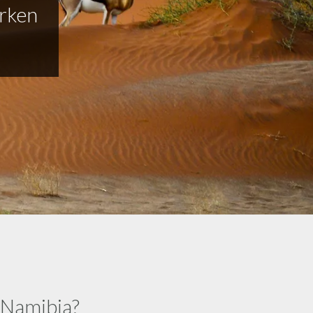
rken
l Namibia?