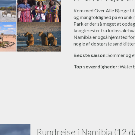
Kom med Over Alle Bjerge til
og mangfoldighed på en unik må
Park er der så meget at opdag
knoglerester fra kolossale hval
Namibia er også hjemsted for 
nogle af de største sandklitte
Bedste sæson:
Sommer og e
Top seværdigheder:
Waterb
Rundrejse i Namibia (12 d