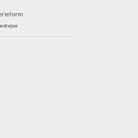
erieform
ndrejser