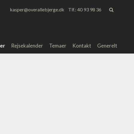
kasper@overallebjerge.dk
Tlf.: 40 93 98 36
er
Rejsekalender
Temaer
Kontakt
Generelt