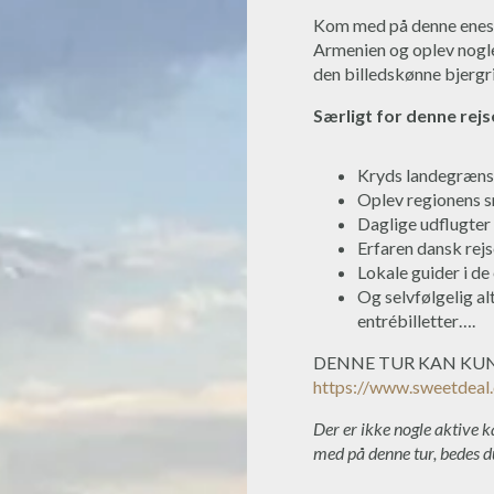
Kom med på denne enest
Armenien og oplev nogle
den billedskønne bjergr
Særligt for denne rejs
Kryds landegrænse
Oplev regionens 
Daglige udflugter
Erfaren dansk rejs
Lokale guider i de
Og selvfølgelig al
entrébilletter….
DENNE TUR KAN KUN
https://www.sweetdeal
Der er ikke nogle aktive 
med på denne tur, bedes 