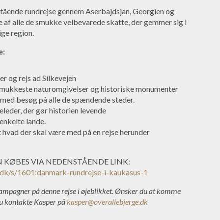
ående rundrejse gennem Aserbajdsjan, Georgien og
 af alle de smukke velbevarede skatte, der gemmer sig i
ige region.
e:
r og rejs ad Silkevejen
smukkeste naturomgivelser og historiske monumenter
 med besøg på alle de spændende steder.
eleder, der gør historien levende
 enkelte lande.
t hvad der skal være med på en rejse herunder
 KØBES VIA NEDENSTÅENDE LINK:
.dk/s/1601:danmark-rundrejse-i-kaukasus-1
kampagner på denne rejse i øjeblikket. Ønsker du at komme
du kontakte Kasper på
kasper@overallebjerge.dk