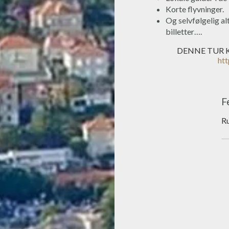
Korte flyvninger.
Og selvfølgelig al
billetter….
DENNE TUR 
htt
F
Ru