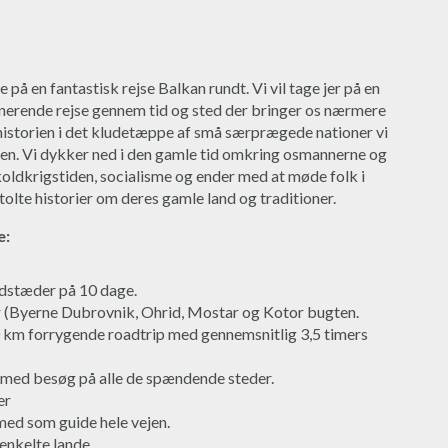
på en fantastisk rejse Balkan rundt. Vi vil tage jer på en
inerende rejse gennem tid og sted der bringer os nærmere
 historien i det kludetæppe af små særprægede nationer vi
en. Vi dykker ned i den gamle tid omkring osmannerne og
koldkrigstiden, socialisme og ender med at møde folk i
tolte historier om deres gamle land og traditioner.
e:
dstæder på 10 dage.
(Byerne Dubrovnik, Ohrid, Mostar og Kotor bugten.
km forrygende roadtrip med gennemsnitlig 3,5 timers
 med besøg på alle de spændende steder.
er
med som guide hele vejen.
 enkelte lande.