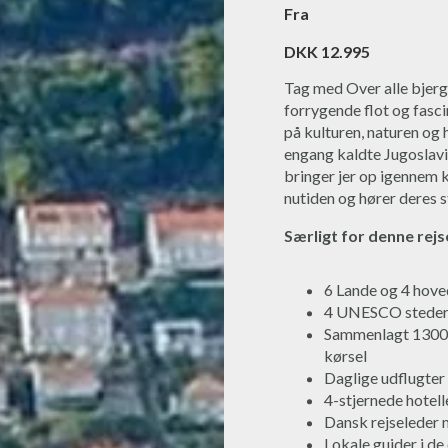
Fra
DKK 12.995
Tag med Over alle bjerge 
forrygende flot og fasc
på kulturen, naturen og
engang kaldte Jugoslavi
bringer jer op igennem 
nutiden og hører deres s
Særligt for denne rejs
6 Lande og 4 hove
4 UNESCO steder 
Sammenlagt 1300 
kørsel
Daglige udflugter
4-stjernede hotell
Dansk rejseleder 
Lokale guider i de