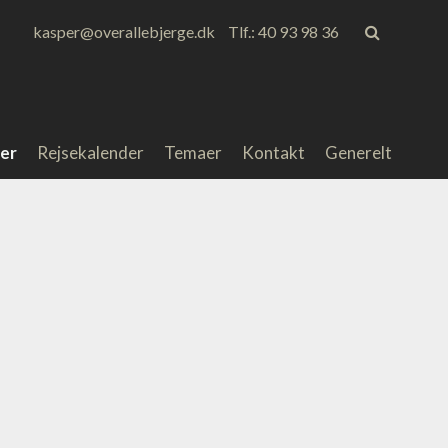
kasper@overallebjerge.dk
Tlf.: 40 93 98 36
er
Rejsekalender
Temaer
Kontakt
Generelt